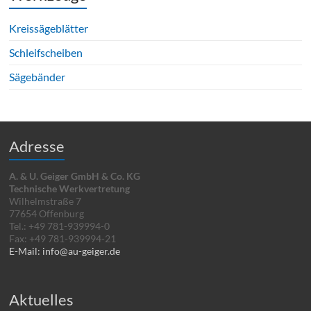
Kreissägeblätter
Schleifscheiben
Sägebänder
Adresse
A. & U. Geiger GmbH & Co. KG
Technische Werkvertretung
Wilhelmstraße 7
77654 Offenburg
Tel.: +49 781-939994-0
Fax: +49 781-939994-21
E-Mail: info@au-geiger.de
Aktuelles