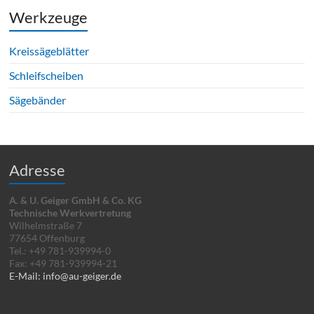
Werkzeuge
Kreissägeblätter
Schleifscheiben
Sägebänder
Adresse
A. & U. Geiger GmbH & Co. KG
Technische Werkvertretung
Wilhelmstraße 7
77654 Offenburg
Tel.: +49 781-939994-0
Fax: +49 781-939994-21
E-Mail: info@au-geiger.de