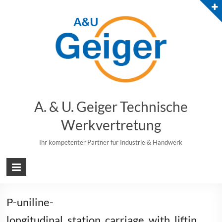
Skip
to
content
A. & U. Geiger Technische
Werkvertretung
Ihr kompetenter Partner für Industrie & Handwerk
P-uniline-
longitudinal_station_carriage_with_liftin